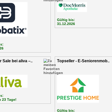
Gültig bis:
31.12.2026
is:
26
Sale bei aliva –..
Topseller - E-Seniorenmob..
is:
h 23 Tage!
Gültig bis: