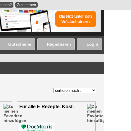
nsehen?
Zustimmen
Gutscheine
Registrieren
Login
-
Für alle E-Rezepte. Kost..