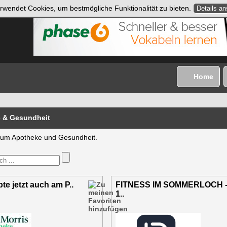
rwendet Cookies, um bestmögliche Funktionalität zu bieten.
Details a
Home
 & Gesundheit
d um Apotheke und Gesundheit.
te jetzt auch am P..
FITNESS IM SOMMERLOCH 
1..