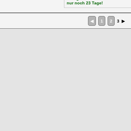
nur noch 23 Tage!
◀
1
2
3
▶