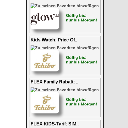
Gültig bis:
nur bis Morgen!
Kids Watch: Price Of..
Gültig bis:
nur bis Morgen!
FLEX Family Rabatt: ..
Gültig bis:
nur bis Morgen!
FLEX KIDS-Tarif: SIM..