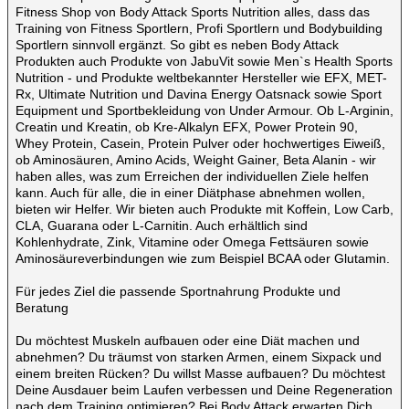
Fitness Shop von Body Attack Sports Nutrition alles, dass das
Training von Fitness Sportlern, Profi Sportlern und Bodybuilding
Sportlern sinnvoll ergänzt. So gibt es neben Body Attack
Produkten auch Produkte von JabuVit sowie Men`s Health Sports
Nutrition - und Produkte weltbekannter Hersteller wie EFX, MET-
Rx, Ultimate Nutrition und Davina Energy Oatsnack sowie Sport
Equipment und Sportbekleidung von Under Armour. Ob L-Arginin,
Creatin und Kreatin, ob Kre-Alkalyn EFX, Power Protein 90,
Whey Protein, Casein, Protein Pulver oder hochwertiges Eiweiß,
ob Aminosäuren, Amino Acids, Weight Gainer, Beta Alanin - wir
haben alles, was zum Erreichen der individuellen Ziele helfen
kann. Auch für alle, die in einer Diätphase abnehmen wollen,
bieten wir Helfer. Wir bieten auch Produkte mit Koffein, Low Carb,
CLA, Guarana oder L-Carnitin. Auch erhältlich sind
Kohlenhydrate, Zink, Vitamine oder Omega Fettsäuren sowie
Aminosäureverbindungen wie zum Beispiel BCAA oder Glutamin.
Für jedes Ziel die passende Sportnahrung Produkte und
Beratung
Du möchtest Muskeln aufbauen oder eine Diät machen und
abnehmen? Du träumst von starken Armen, einem Sixpack und
einem breiten Rücken? Du willst Masse aufbauen? Du möchtest
Deine Ausdauer beim Laufen verbessen und Deine Regeneration
nach dem Training optimieren? Bei Body Attack erwarten Dich