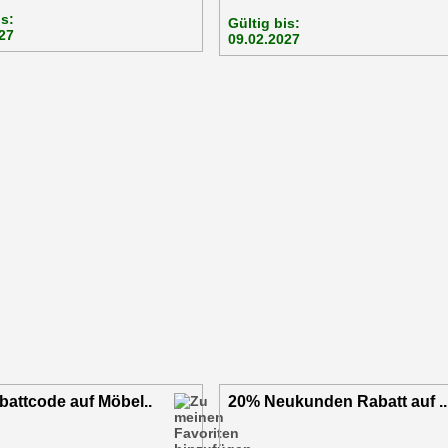
is:
Gültig bis:
27
09.02.2027
attcode auf Möbel..
20% Neukunden Rabatt auf ..