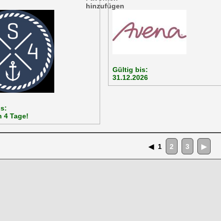
Gültig bis:
31.12.2026
is:
 4 Tage!
◀
1
2
3
▶