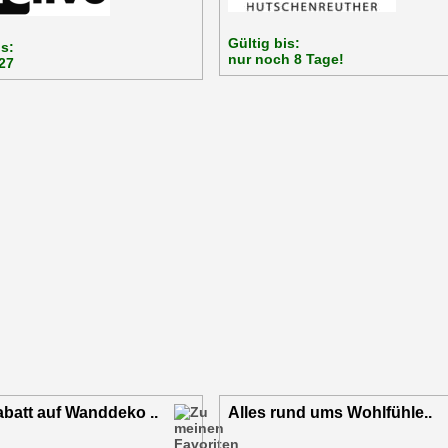
Gültig bis:
is:
nur noch 8 Tage!
27
batt auf Wanddeko ..
Alles rund ums Wohlfühle..