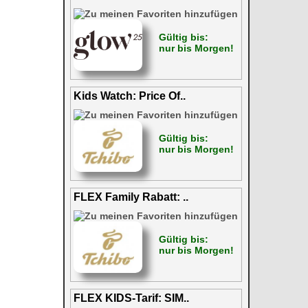
Gültig bis:
nur bis Morgen!
Kids Watch: Price Of..
Gültig bis:
nur bis Morgen!
FLEX Family Rabatt: ..
Gültig bis:
nur bis Morgen!
FLEX KIDS-Tarif: SIM..