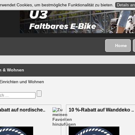
rwendet Cookies, um bestmögliche Funktionalität zu bieten.
Details a
Home
en & Wohnen
 Einrichten und Wohnen
batt auf nordische..
10 %-Rabatt auf Wanddeko ..