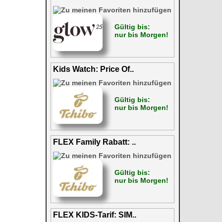
Gültig bis:
nur bis Morgen!
Kids Watch: Price Of..
Gültig bis:
nur bis Morgen!
FLEX Family Rabatt: ..
Gültig bis:
nur bis Morgen!
FLEX KIDS-Tarif: SIM..